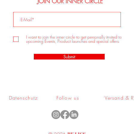
JOIN OUR INNER CIRCLE
I want to join the inner circle to get personally invited to
upcoming Events, Product launches and special offers
Submit
Datenschutz
Follow us
Versand & R