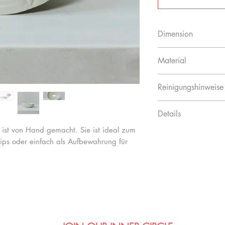
Dimension
15 cm x 12,5 cm x
Material
Porzellan innen glas
Reinigungshinweise
Spülmaschinenfest
Details
ist von Hand gemacht. Sie ist ideal zum
Handmade in Germ
ips oder einfach als Aufbewahrung für