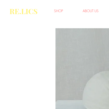
RE.LICS
SHOP
ABOUT US