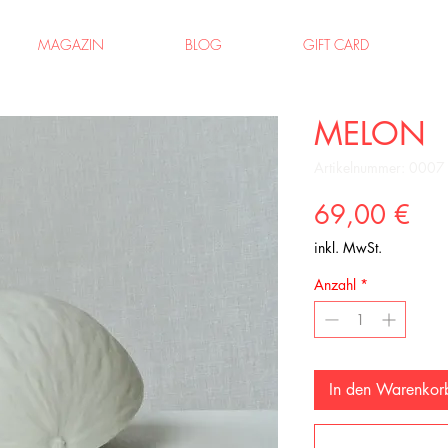
MAGAZIN
BLOG
GIFT CARD
MELON
Artikelnummer: 0007
Pre
69,00 €
inkl. MwSt.
Anzahl
*
In den Warenkor