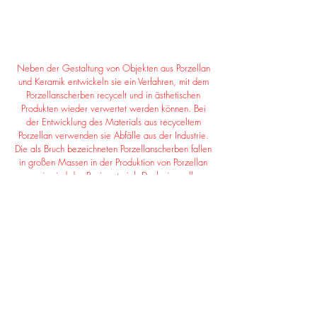
Neben der Gestaltung von Objekten aus Porzellan
und Keramik entwickeln sie ein Verfahren, mit dem
Porzellanscherben recycelt und in ästhetischen
Produkten wieder verwertet werden können.
Bei
der Entwicklung des Materials aus recyceltem
Porzellan verwenden sie Abfälle aus der Industrie.
Die als Bruch bezeichneten Porzellanscherben fallen
in großen Massen in der Produktion von Porzellan
an, sie sind das Basismaterial. Doch sie wollen
auch in der Entwicklung ihres neuen Materials auf
einen ökologischen Herstellungsprozess achten und
ein reines Material kreieren, damit es nicht
aufwendig entsorgt werden muss. Der komplette
Lebenszyklus ihrer Objekte wird durchdacht: von
der Materialbeschaffung bis zur Entsorgung nach
dem Gebrauch.
Somit besteht ihr recyceltes
Porzellan zu 100% aus Porzellanscherben, ohne
dass fremde Zusätze und Binder hinzugefügt
werden. Der Herstellungsprozess ist besonders